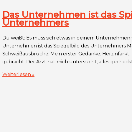
Das Unternehmen ist das Spi
Unternehmers
Du weißt: Es muss sich etwas in deinem Unternehmen ve
Unternehmen ist das Spiegelbild des Unternehmers Mei
Schweißausbrüche. Mein erster Gedanke: Herzinfarkt. 
gebracht. Der Arzt hat mich untersucht, alles gecheck
Das
Weiterlesen »
Unternehmen
ist
das
Spiegelbild
des
Unternehmers