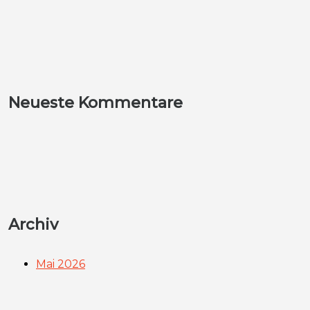
:
Neueste Kommentare
Archiv
Mai 2026