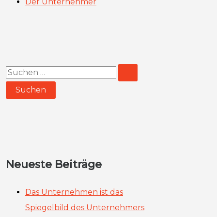
Der Unternehmer
S
u
c
h
e
n
Neueste Beiträge
n
a
Das Unternehmen ist das
c
Spiegelbild des Unternehmers
h