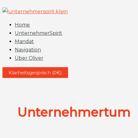
Zum
Inhalt
springen
Home
UnternehmerSpirit
Mandat
Navigation
Über Oliver
Klarheitsgespräch (0€)
Unternehmertum